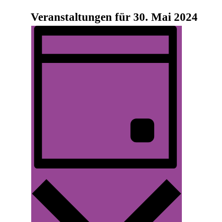
Veranstaltungen für 30. Mai 2024
Veranstaltung
Ansichten-
Ansichten-
Navigation
Navigation
Tag