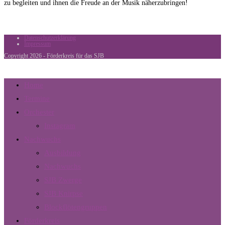
zu begleiten und ihnen die Freude an der Musik näherzubringen!
Datenschutzerklärung
Impressum
Copyright 2026 - Förderkreis für das SJB
Home
Termine
Orchester
Instagram
Nachwuchs
Ausbildung
Nachwuchs
SJB Zwerge
SJB Knirpse
Blockflötengruppen
Förderkreis