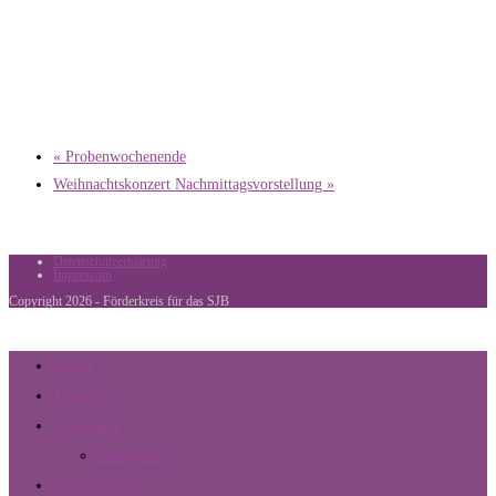
«
Probenwochenende
Weihnachtskonzert Nachmittagsvorstellung
»
Datenschutzerklärung
Impressum
Copyright 2026 - Förderkreis für das SJB
Home
Termine
Orchester
Instagram
Nachwuchs