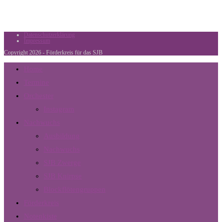
Datenschutzerklärung
Impressum
Copyright 2026 - Förderkreis für das SJB
Home
Termine
Orchester
Instagram
Nachwuchs
Ausbildung
Nachwuchs
SJB Zwerge
SJB Knirpse
Blockflötengruppen
Förderkreis
Notenkiste