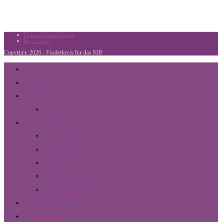
Datenschutzerklärung
Impressum
Copyright 2026 - Förderkreis für das SJB
Home
Termine
Orchester
Instagram
Nachwuchs
Ausbildung
Nachwuchs
SJB Zwerge
SJB Knirpse
Blockflötengruppen
Förderkreis
Notenkiste