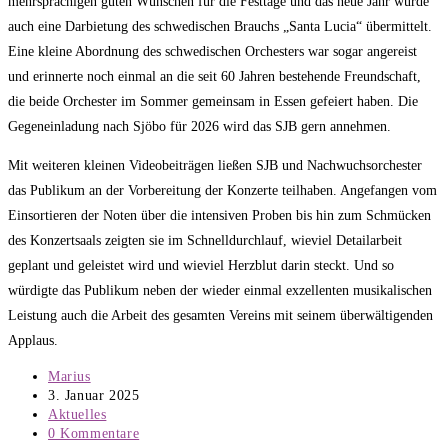
mehrsprachigen guten Wünschen für die Festtage und das neue Jahr wurde
auch eine Darbietung des schwedischen Brauchs „Santa Lucia“ übermittelt.
Eine kleine Abordnung des schwedischen Orchesters war sogar angereist
und erinnerte noch einmal an die seit 60 Jahren bestehende Freundschaft,
die beide Orchester im Sommer gemeinsam in Essen gefeiert haben. Die
Gegeneinladung nach Sjöbo für 2026 wird das SJB gern annehmen.
Mit weiteren kleinen Videobeiträgen ließen SJB und Nachwuchsorchester
das Publikum an der Vorbereitung der Konzerte teilhaben. Angefangen vom
Einsortieren der Noten über die intensiven Proben bis hin zum Schmücken
des Konzertsaals zeigten sie im Schnelldurchlauf, wieviel Detailarbeit
geplant und geleistet wird und wieviel Herzblut darin steckt. Und so
würdigte das Publikum neben der wieder einmal exzellenten musikalischen
Leistung auch die Arbeit des gesamten Vereins mit seinem überwältigenden
Applaus.
Beitrags-
Marius
Autor:
Beitrag
3. Januar 2025
veröffentlicht:
Beitrags-
Aktuelles
Kategorie:
Beitrags-
0 Kommentare