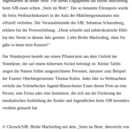
Jugendarbeit an seiner Seite. Für dieses Engagement hat Birthe Marfording
beim SJB einen echten „Stein im Brett“. Der so benannte Ehrenpreis wurde
ihr beim Weihnachtskonzert in der Aula des Mädchengymnasiums nun
offiziell verliehen. Der Vorstandsitzende des SJB, Sebastian Scharenberg,
erklärte bei der Preisverleihung: „Diese schnelle und unbürokratische Hilfe
hat den Verein in diesem Jahr gerettet. Liebe Birthe Marfording, ohne Sie
gäbe es heute kein Konzert!“
Der Wanderpreis besteht aus einem Pflasterstein aus dem Umfeld der
Notenkiste, der auf einem hölzernen Sockel befestigt ist. Kleine Tafeln
zeigen die Namen früher ausgezeichneter Personen, darunter zum Beispiel
der Essener Oberbürgermeister Thomas Kufen. Jedes Jahr zu Weihnachten
verleiht das Schönebecker Jugend-Blasorchester Essen diesen Preis an eine
Person, eine Firma oder eine Institution, die sich um die Förderung der
musikalischen Ausbildung der Kinder und Jugendlichen beim SJB besonders
verdient gemacht hat.
© Chrosch/SJB: Birthe Marfording mit dem „Stein im Brett, überreicht von