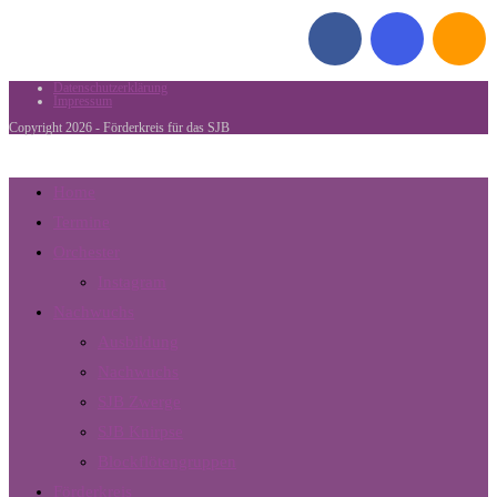
Kommentare:
Datenschutzerklärung
Impressum
Copyright 2026 - Förderkreis für das SJB
Home
Termine
Orchester
Instagram
Nachwuchs
Ausbildung
Nachwuchs
SJB Zwerge
SJB Knirpse
Blockflötengruppen
Förderkreis